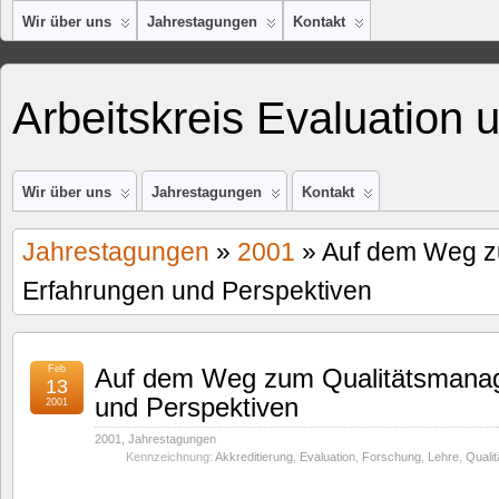
Wir über uns
Jahrestagungen
Kontakt
Arbeitskreis Evaluation 
Wir über uns
Jahrestagungen
Kontakt
Jahrestagungen
»
2001
» Auf dem Weg z
Erfahrungen und Perspektiven
Feb
Auf dem Weg zum Qualitätsmana
13
und Perspektiven
2001
2001
,
Jahrestagungen
Kennzeichnung:
Akkreditierung
,
Evaluation
,
Forschung
,
Lehre
,
Qualit