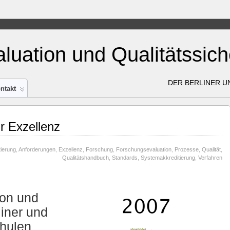
aluation und Qualitätssic
DER BERLINER 
ntakt
ur Exzellenz
tierung
,
Anforderungen
,
Exzellenz
,
Forschung
,
Forschungsevaluation
,
Prozesse
,
Qualität
,
Qualitätshandbuch
,
Standards
,
Systemakkreditierung
,
Verfahren
ion und
liner und
hulen