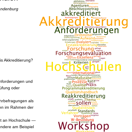
andenburg
is Akkreditierung?
Anforderungen und
rüfung oder
hrbefragungen als
agen im Rahmen der
t an Hochschule —
ondere am Beispiel