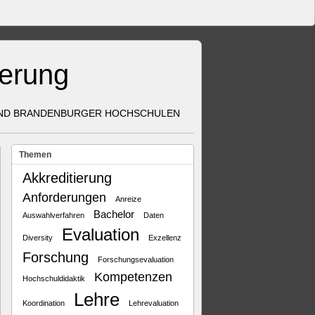
herung
UND BRANDENBURGER HOCHSCHULEN
Themen
Akkreditierung
Anforderungen
Anreize
Bachelor
Auswahlverfahren
Daten
Evaluation
Diversity
Exzellenz
Forschung
Forschungsevaluation
Kompetenzen
Hochschuldidaktik
Lehre
Koordination
Lehrevaluation