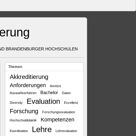
herung
UND BRANDENBURGER HOCHSCHULEN
Themen
Akkreditierung
Anforderungen
Anreize
Bachelor
Auswahlverfahren
Daten
Evaluation
Diversity
Exzellenz
Forschung
Forschungsevaluation
Kompetenzen
Hochschuldidaktik
Lehre
Koordination
Lehrevaluation