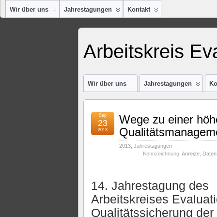
Wir über uns
Jahrestagungen
Kontakt
Arbeitskreis Ev
Wir über uns
Jahrestagungen
Ko
Sep
Wege zu einer höh
23
Qualitätsmanagem
2013
2013
,
Jahrestagungen
Kennzeichnung:
Anreize
,
Daten
14. Jahrestagung des
Arbeitskreises Evaluat
Qualitätssicherung der 