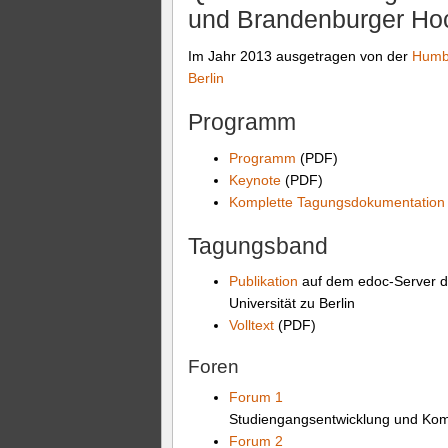
und Brandenburger Ho
Im Jahr 2013 ausgetragen von der
Humbo
Berlin
Programm
Programm
(PDF)
Keynote
(PDF)
Komplette Tagungsdokumentation
Tagungsband
Publikation
auf dem edoc-Server d
Universität zu Berlin
Volltext
(PDF)
Foren
Forum 1
Studiengangsentwicklung und Kom
Forum 2