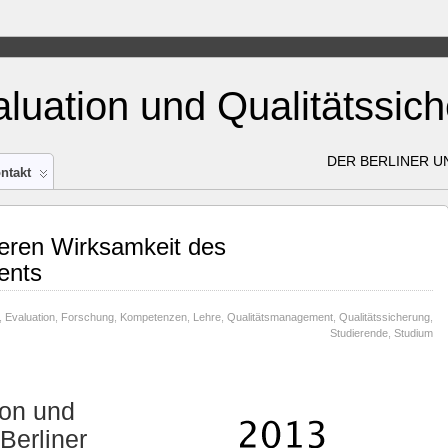
aluation und Qualitätssic
DER BERLINER 
ntakt
eren Wirksamkeit des
ents
,
Evaluation
,
Forschung
,
Kompetenzen
,
Lehre
,
Qualitätsmanagement
,
Qualitätssicherung
,
Studierende
,
Studium
ion und
Berliner