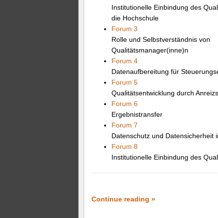
Institutionelle Einbindung des Qu
die Hochschule
Forum 3
Rolle und Selbstverständnis von
Qualitätsmanager(inne)n
Forum 4
Datenaufbereitung für Steuerung
Forum 5
Qualitätsentwicklung durch Anrei
Forum 6
Ergebnistransfer
Forum 7
Datenschutz und Datensicherheit
Forum 8
Institutionelle Einbindung des Qu
Continue reading »