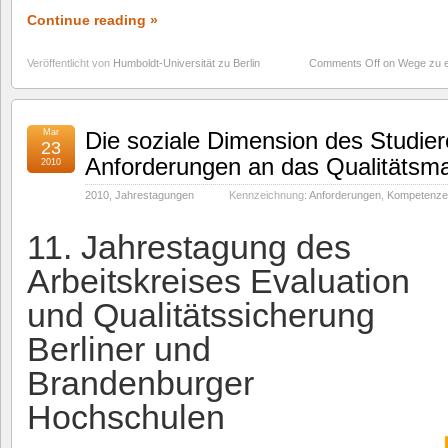
Continue reading »
Veröffentlicht von
Humboldt-Universität zu Berlin
Comments Off
on Wege zu e
Mar
Die soziale Dimension des Studie
23
Anforderungen an das Qualitäts
2010
2010
,
Jahrestagungen
Kennzeichnung:
Anforderungen
,
Kompetenze
11. Jahrestagung des
Arbeitskreises Evaluation
und Qualitätssicherung
Berliner und
Brandenburger
Hochschulen