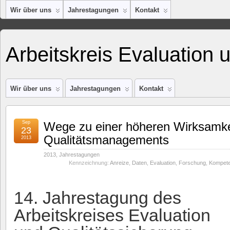
Wir über uns
Jahrestagungen
Kontakt
Arbeitskreis Evaluation 
Wir über uns
Jahrestagungen
Kontakt
Sep
Wege zu einer höheren Wirksamke
23
Qualitätsmanagements
2013
2013
,
Jahrestagungen
Kennzeichnung:
Anreize
,
Daten
,
Evaluation
,
Forschung
,
Kompet
14. Jahrestagung des
Arbeitskreises Evaluation