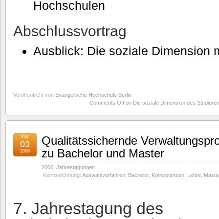
Hochschulen
Abschlussvortrag
Ausblick: Die soziale Dimension m
Veröffentlicht von
Evangelische Hochschule Berlin
Comments Off
on Die soziale Dimension des Studiere
Mar
Qualitätssichernde Verwaltungspr
03
zu Bachelor und Master
2006
2006
,
Jahrestagungen
Kennzeichnung:
Auswahlverfahren
,
Bachelor
,
Kompetenzen
,
Lehre
,
Maste
7. Jahrestagung des