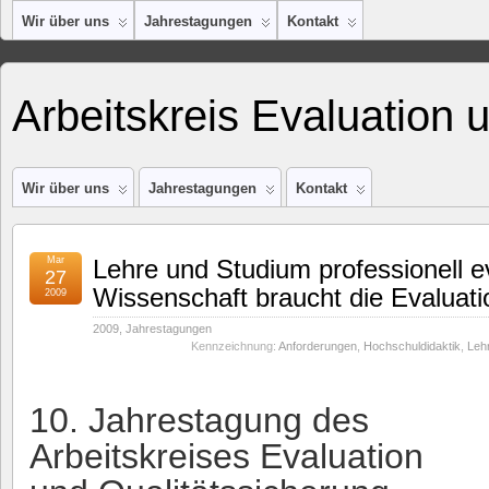
Wir über uns
Jahrestagungen
Kontakt
Arbeitskreis Evaluation 
Wir über uns
Jahrestagungen
Kontakt
Mar
Lehre und Studium professionell ev
27
Wissenschaft braucht die Evaluati
2009
2009
,
Jahrestagungen
Kennzeichnung:
Anforderungen
,
Hochschuldidaktik
,
Leh
10. Jahrestagung des
Arbeitskreises Evaluation