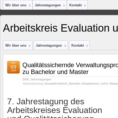
Wir über uns
Jahrestagungen
Kontakt
Arbeitskreis Evaluation 
Wir über uns
Jahrestagungen
Kontakt
Mar
Qualitätssichernde Verwaltungspr
03
zu Bachelor und Master
2006
2006
,
Jahrestagungen
Kennzeichnung:
Auswahlverfahren
,
Bachelor
,
Kompetenzen
,
Lehre
,
Maste
7. Jahrestagung des
Arbeitskreises Evaluation