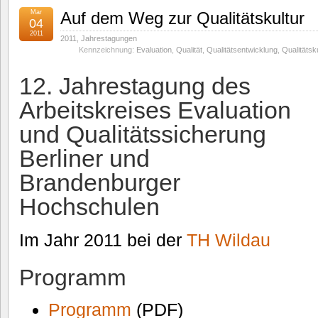
Mar
Auf dem Weg zur Qualitätskultur
04
2011
2011
,
Jahrestagungen
Kennzeichnung:
Evaluation
,
Qualität
,
Qualitätsentwicklung
,
Qualitätsku
12. Jahrestagung des
Arbeitskreises Evaluation
und Qualitätssicherung
Berliner und
Brandenburger
Hochschulen
Im Jahr 2011 bei der
TH Wildau
Programm
Programm
(PDF)