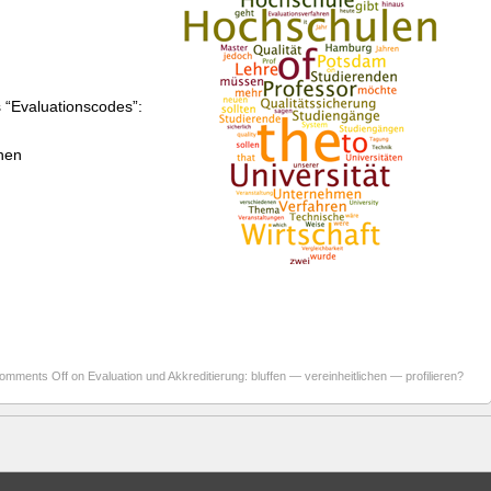
 “Evaluationscodes”:
hen
omments Off
on Evaluation und Akkreditierung: bluffen — vereinheitlichen — profilieren?