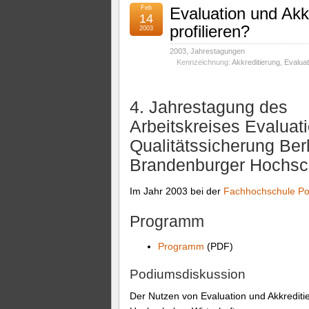
Feb
Evaluation und Akk
14
profilieren?
2003
2003
,
Jahrestagungen
Kennzeichnung:
Akkreditierung
,
Evaluat
4. Jahrestagung des
Arbeitskreises Evaluat
Qualitätssicherung Ber
Brandenburger Hochsc
Im Jahr 2003 bei der
Fachhochschule P
Programm
Programm
(PDF)
Podiumsdiskussion
Der Nutzen von Evaluation und Akkrediti