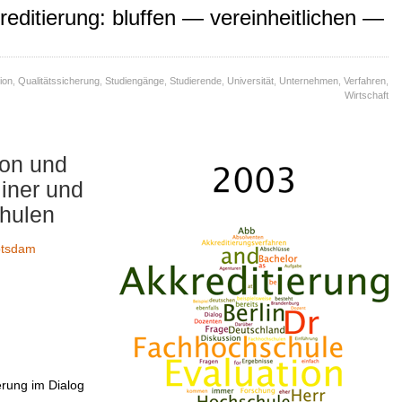
reditierung: bluffen — vereinheitlichen —
ion
,
Qualitätssicherung
,
Studiengänge
,
Studierende
,
Universität
,
Unternehmen
,
Verfahren
,
Wirtschaft
ion und
liner und
hulen
otsdam
erung im Dialog