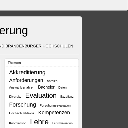
herung
UND BRANDENBURGER HOCHSCHULEN
Themen
Akkreditierung
Anforderungen
Anreize
Bachelor
Auswahlverfahren
Daten
Evaluation
Diversity
Exzellenz
Forschung
Forschungsevaluation
Kompetenzen
Hochschuldidaktik
Lehre
Koordination
Lehrevaluation